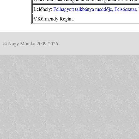
Lelőhely:
Felhagyott talkbánya meddője, Felsőcsatár
©Körmendy Regina
© Nagy Mónika 2009-2026