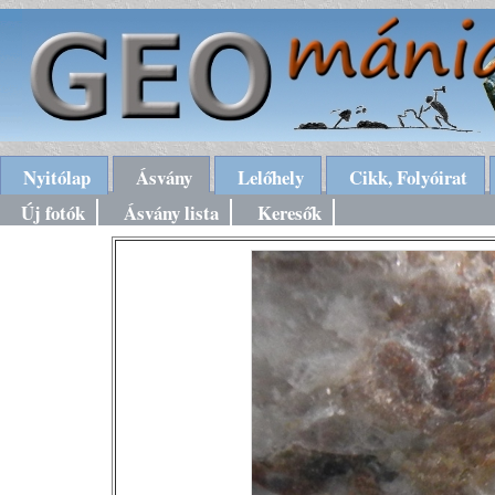
Nyitólap
Ásvány
Lelőhely
Cikk, Folyóirat
Új fotók
Ásvány lista
Keresők