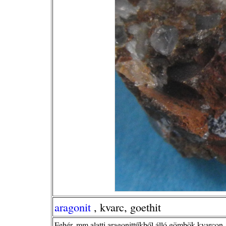
aragonit
, kvarc, goethit
Fehér, mm alatti aragonittűkből álló gömbök kvarcon,