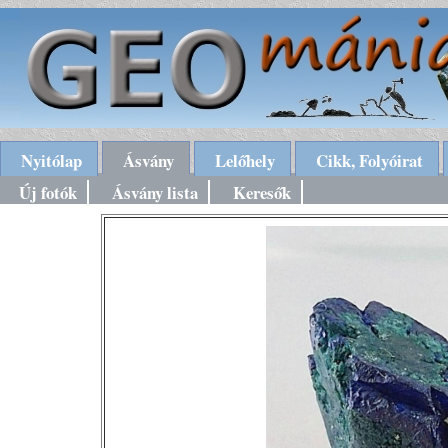
Nyitólap
Ásvány
Lelőhely
Cikk, Folyóirat
Új fotók
Ásvány lista
Keresők