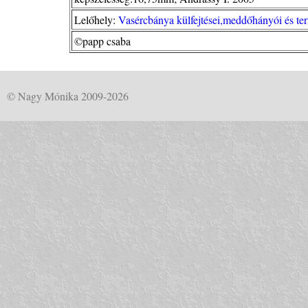
Lelőhely:
Vasércbánya külfejtései,meddőhányói és ter
©papp csaba
© Nagy Mónika 2009-2026