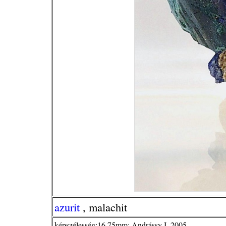
azurit
, malachit
képszélesség:16,75mm; Andrássy I. 2005