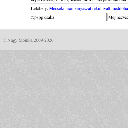
Lelőhely:
Mecseki uránbányászat rekultivált meddőhá
©papp csaba
Megnézve:
© Nagy Mónika 2009-2026