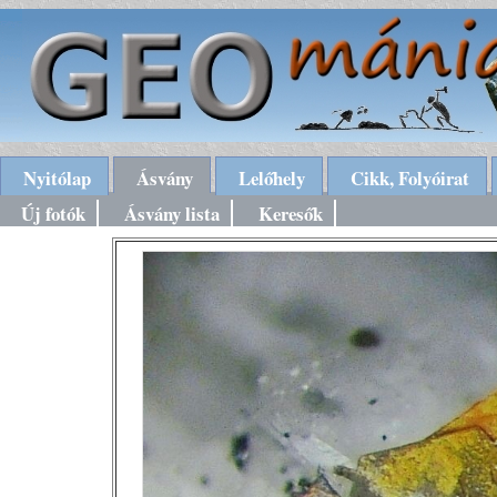
Nyitólap
Ásvány
Lelőhely
Cikk, Folyóirat
Új fotók
Ásvány lista
Keresők