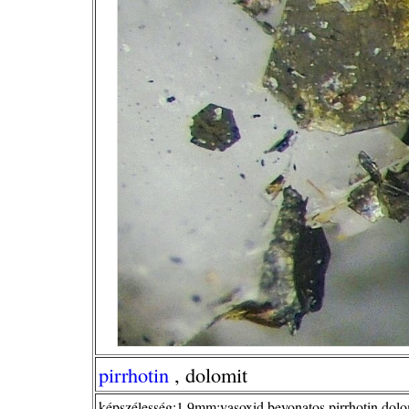
pirrhotin
, dolomit
képszélesség:1,9mm;vasoxid bevonatos pirrhotin dolo