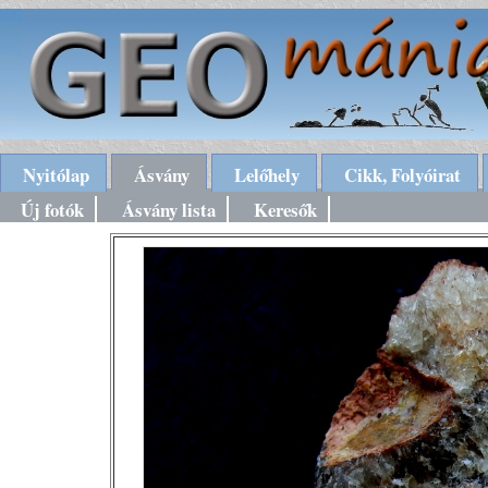
Nyitólap
Ásvány
Lelőhely
Cikk, Folyóirat
Új fotók
Ásvány lista
Keresők