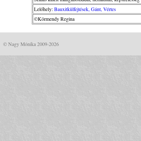
Lelőhely:
Bauxitkülfejtések, Gánt, Vértes
©Körmendy Regina
© Nagy Mónika 2009-2026