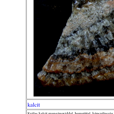
kalcit
Szálas kalcit mangánoxiddal, hematittal, képszélesség