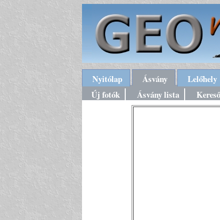
Nyitólap
Ásvány
Lelőhely
Új fotók
Ásvány lista
Keres