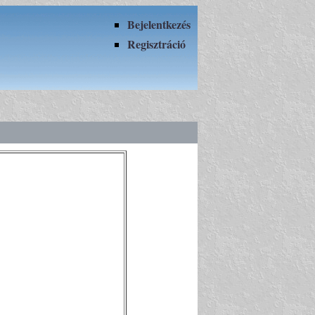
Bejelentkezés
Regisztráció