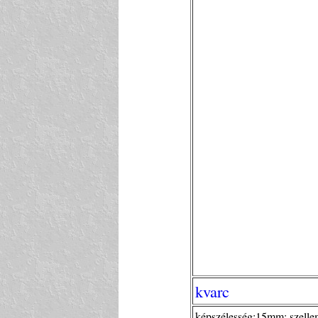
kvarc
képszélesség:15mm; szell