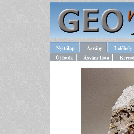
Nyitólap
Ásvány
Lelőhely
Új fotók
Ásvány lista
Keres