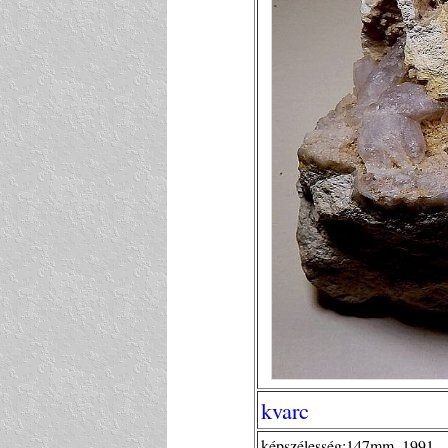
kvarc
képszélesség:147mm, 1991