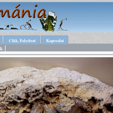
Cikk, Folyóirat
Kapcsolat
ők