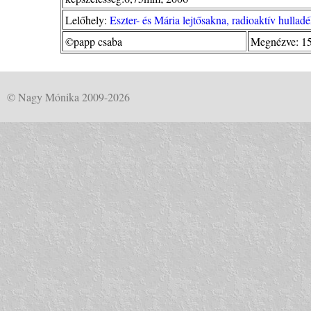
Lelőhely:
Eszter- és Mária lejtősakna, radioaktív hullad
©papp csaba
Megnézve: 1
© Nagy Mónika 2009-2026