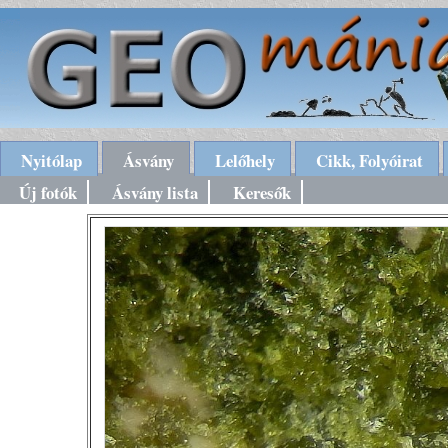
Nyitólap
Ásvány
Lelőhely
Cikk, Folyóirat
Új fotók
Ásvány lista
Keresők