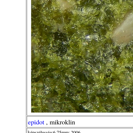
epidot
, mikroklin
képszélesség:6,75mm; 2006