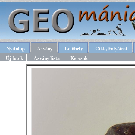
Nyitólap
Ásvány
Lelőhely
Cikk, Folyóirat
Új fotók
Ásvány lista
Keresők