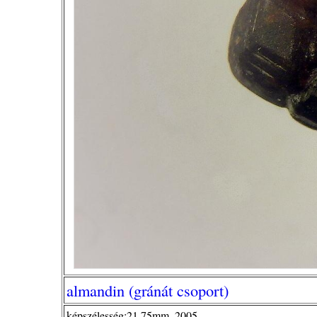
almandin (gránát csoport)
képszélesség:21,75mm, 2005