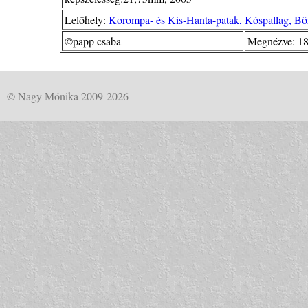
Lelőhely:
Korompa- és Kis-Hanta-patak, Kóspallag, Bö
©papp csaba
Megnézve: 18
© Nagy Mónika 2009-2026