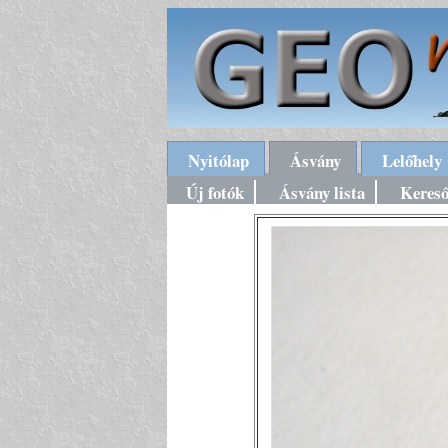
Nyitólap
Ásvány
Lelőhely
Új fotók
Ásvány lista
Keres