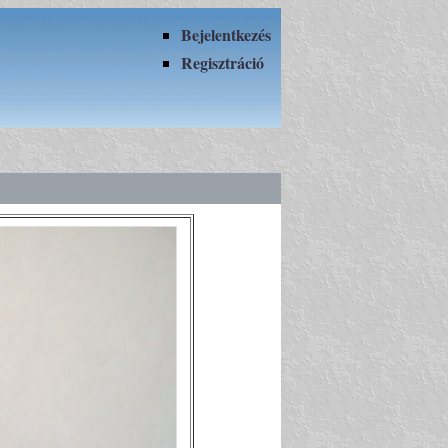
Bejelentkezés
Regisztráció