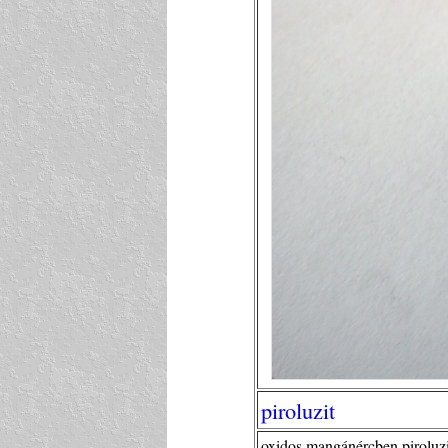
piroluzit
oxidos mangánércben piroluzi