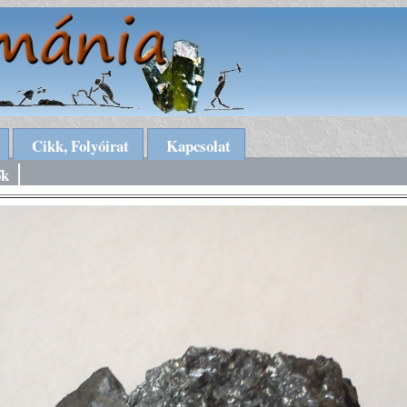
Cikk, Folyóirat
Kapcsolat
ők