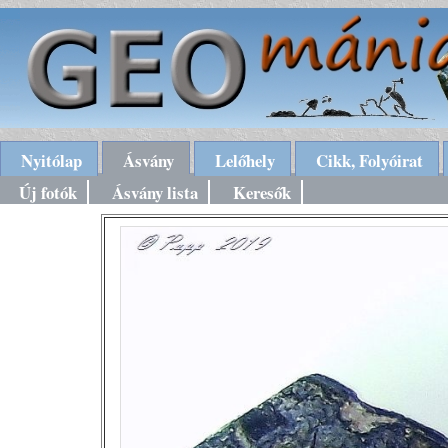
Nyitólap
Ásvány
Lelőhely
Cikk, Folyóirat
Új fotók
Ásvány lista
Keresők