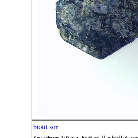
biotit sor
Képszélesség:3,05 mm ; Biotit patakhordalékból szepar