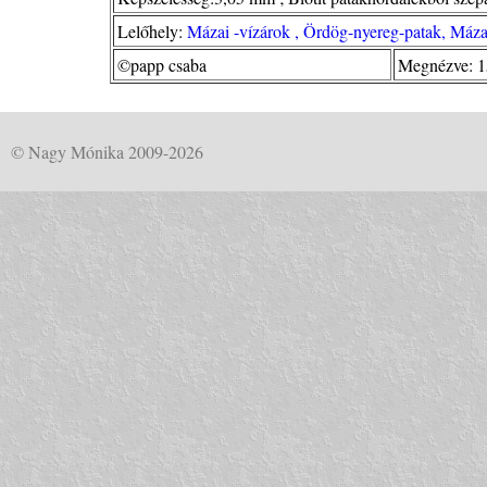
Lelőhely:
Mázai -vízárok , Ördög-nyereg-patak, Máz
©papp csaba
Megnézve: 1
© Nagy Mónika 2009-2026