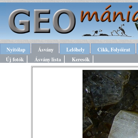
Nyitólap
Ásvány
Lelőhely
Cikk, Folyóirat
Új fotók
Ásvány lista
Keresők