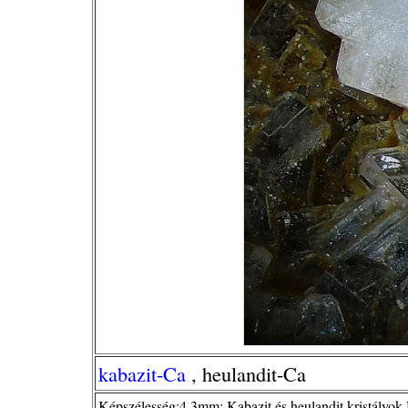
kabazit-Ca
, heulandit-Ca
Képszélesség:4,3mm; Kabazit és heulandit kristályok 