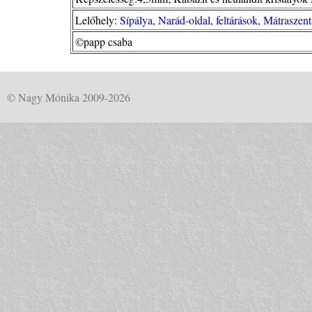
Lelőhely:
Sípálya, Narád-oldal, feltárások, Mátraszen
©papp csaba
© Nagy Mónika 2009-2026