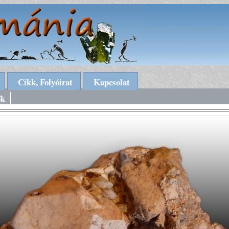
Cikk, Folyóirat
Kapcsolat
ők