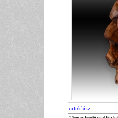
ortoklász
2,5cm-es fennőtt ortoklász kri