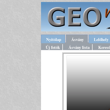
Nyitólap
Ásvány
Lelőhely
Új fotók
Ásvány lista
Keres