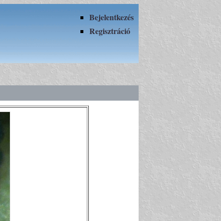
Bejelentkezés
Regisztráció