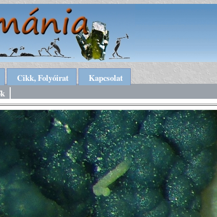
Cikk, Folyóirat
Kapcsolat
ők