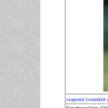
szaponit (szmektit
Képszélesség:0,8mm; Zöld 