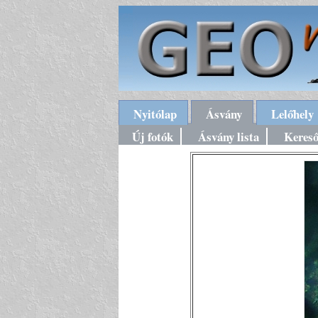
Nyitólap
Ásvány
Lelőhely
Új fotók
Ásvány lista
Keres