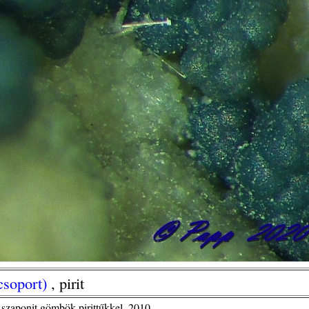
 csoport)
, pirit
szaponit gömbök pirittűkkel ,2010.