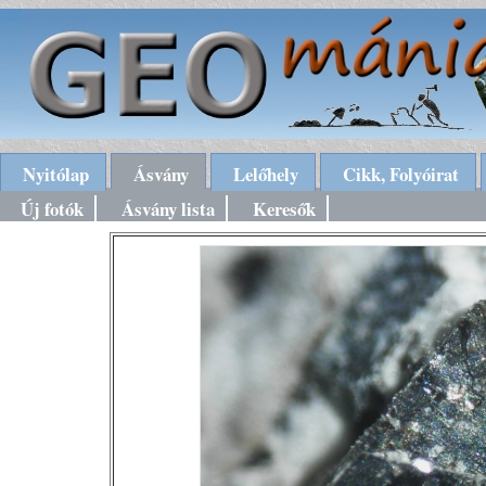
Nyitólap
Ásvány
Lelőhely
Cikk, Folyóirat
Új fotók
Ásvány lista
Keresők