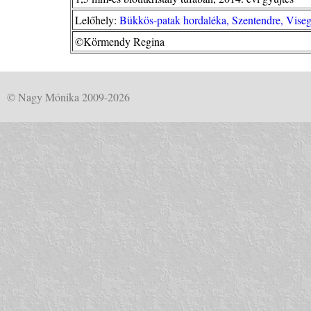
Lelőhely:
Bükkös-patak hordaléka, Szentendre, Vise
©Körmendy Regina
© Nagy Mónika 2009-2026