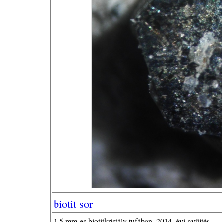
biotit sor
1,5 mm-es biotitkristály tufában, 2014. évi gyűjtés