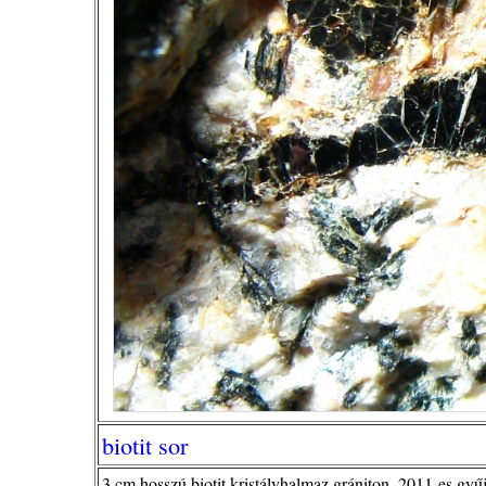
biotit sor
3 cm hosszú biotit kristályhalmaz grániton. 2011-es gyűj