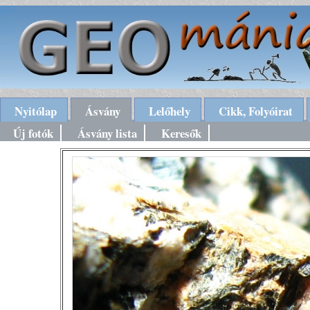
Nyitólap
Ásvány
Lelőhely
Cikk, Folyóirat
Új fotók
Ásvány lista
Keresők