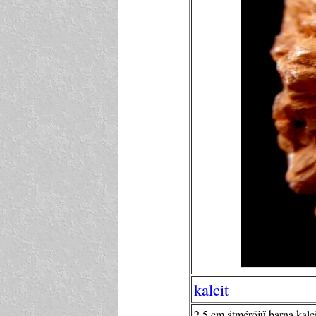
kalcit
2,5 cm átmérőjű barna kalci