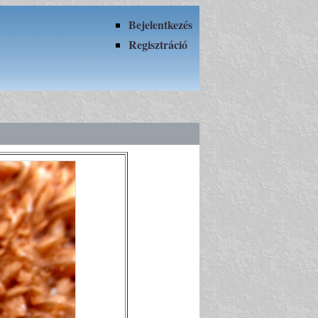
Bejelentkezés
Regisztráció