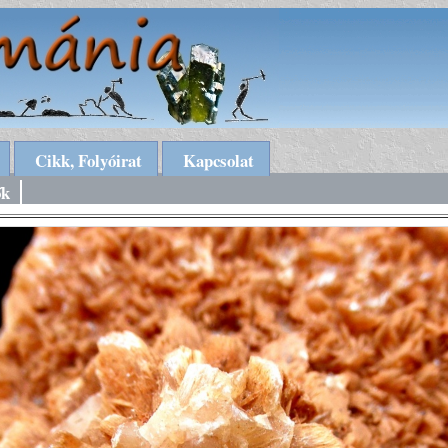
Cikk, Folyóirat
Kapcsolat
ők