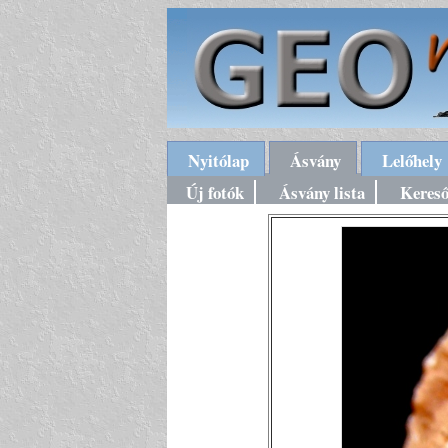
Nyitólap
Ásvány
Lelőhely
Új fotók
Ásvány lista
Keres