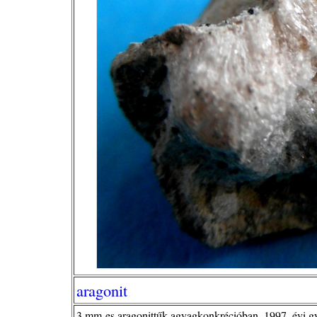
aragonit
3 mm-es aragonittűk agyagkonkrécióban, 1997. évi gy