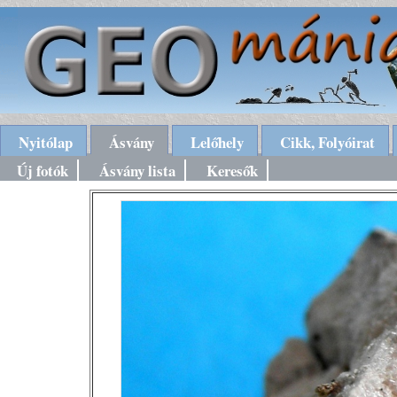
Nyitólap
Ásvány
Lelőhely
Cikk, Folyóirat
Új fotók
Ásvány lista
Keresők