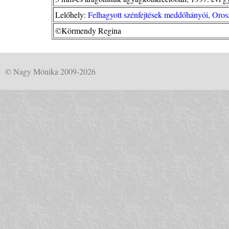
Lelőhely:
Felhagyott szénfejtések meddőhányói, Orosz
©Körmendy Regina
© Nagy Mónika 2009-2026