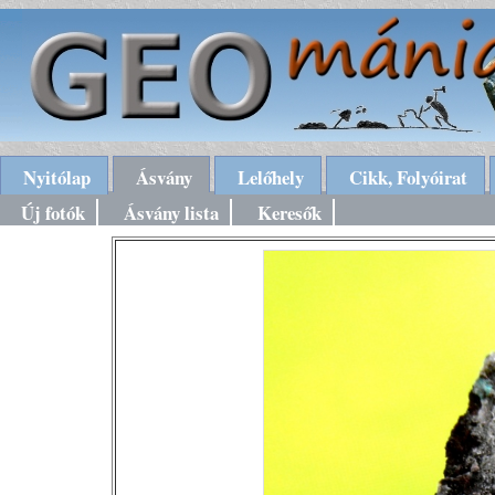
Nyitólap
Ásvány
Lelőhely
Cikk, Folyóirat
Új fotók
Ásvány lista
Keresők