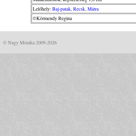
Lelőhely:
Baj-patak, Recsk, Mátra
©Körmendy Regina
© Nagy Mónika 2009-2026