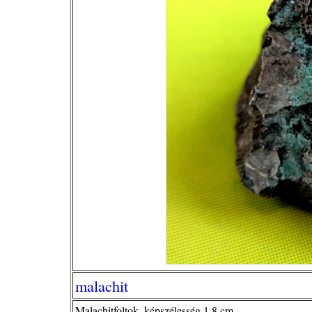
malachit
Malachitfoltok, képszélesség 1,8 cm