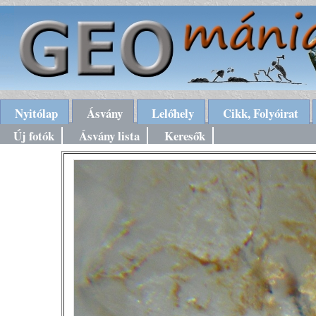
Nyitólap
Ásvány
Lelőhely
Cikk, Folyóirat
Új fotók
Ásvány lista
Keresők