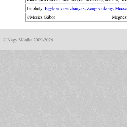
Lelőhely:
Egykori vasércbányák, Zengővárkony, Mecse
©Mesics Gábor
Megnézv
© Nagy Mónika 2009-2026