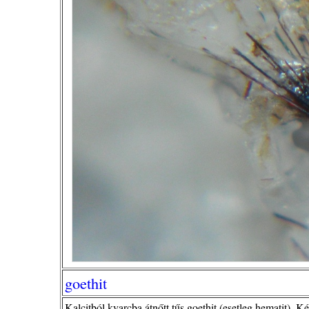
goethit
Kalcitból kvarcba átnőtt tűs goethit (esetleg hematit).