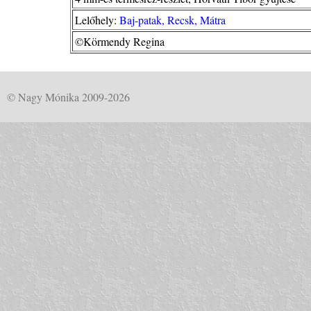
Lelőhely:
Baj-patak, Recsk, Mátra
©Körmendy Regina
© Nagy Mónika 2009-2026