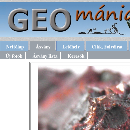
Nyitólap
Ásvány
Lelőhely
Cikk, Folyóirat
Új fotók
Ásvány lista
Keresők