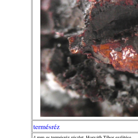
termésréz
4 mm-es termésréz-részlet, Horváth Tibor gyűjtése