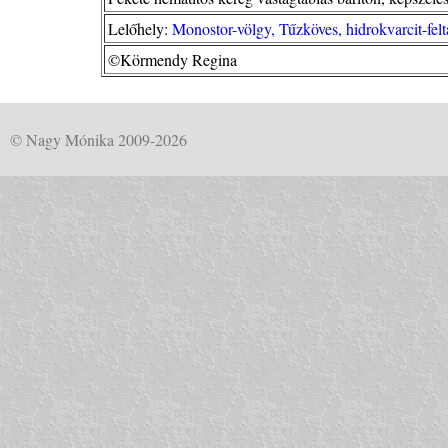
Lelőhely:
Monostor-völgy, Tűzköves, hidrokvarcit-fe
©Körmendy Regina
© Nagy Mónika 2009-2026