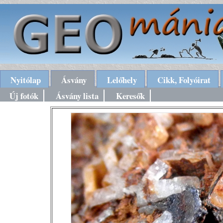
Nyitólap
Ásvány
Lelőhely
Cikk, Folyóirat
Új fotók
Ásvány lista
Keresők