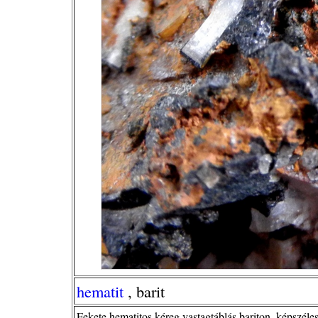
hematit
, barit
Fekete hematitos kéreg vastagtáblás bariton, képszéle