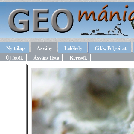
Nyitólap
Ásvány
Lelőhely
Cikk, Folyóirat
Új fotók
Ásvány lista
Keresők