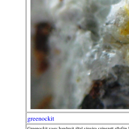
greenockit
Greenockit vagy hawleyit által sárgára színezett allofá