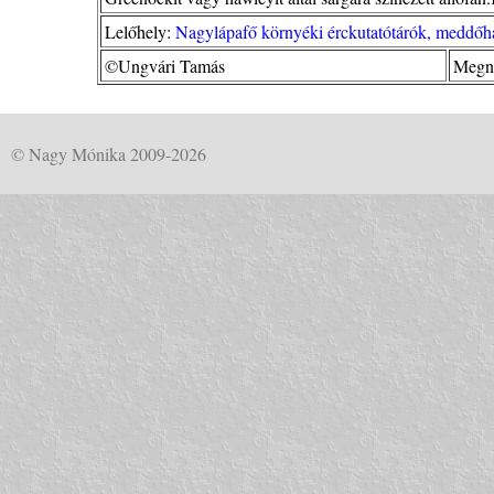
Lelőhely:
Nagylápafő környéki érckutatótárók, meddőhá
©Ungvári Tamás
Megné
© Nagy Mónika 2009-2026