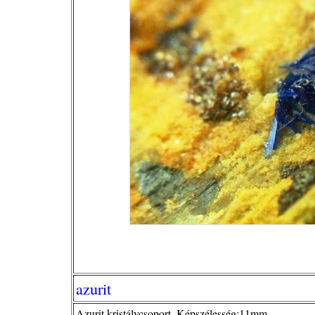
azurit
Azurit kristálycsoport. Képszélesség:11mm