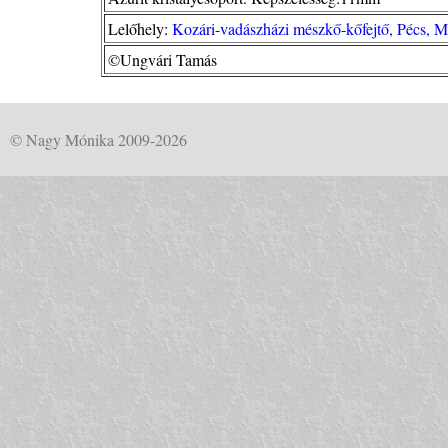
Lelőhely:
Kozári-vadászházi mészkő-kőfejtő, Pécs, 
©Ungvári Tamás
© Nagy Mónika 2009-2026