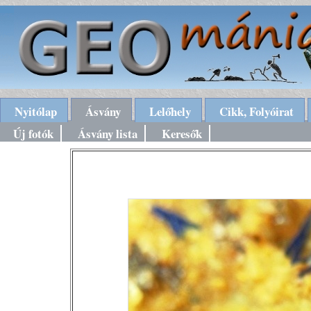
Nyitólap
Ásvány
Lelőhely
Cikk, Folyóirat
Új fotók
Ásvány lista
Keresők