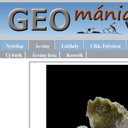
Nyitólap
Ásvány
Lelőhely
Cikk, Folyóirat
Új fotók
Ásvány lista
Keresők