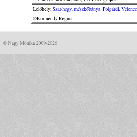
Lelőhely:
Szár-hegy, mészkőbánya, Polgárdi, Velence
©Körmendy Regina
© Nagy Mónika 2009-2026