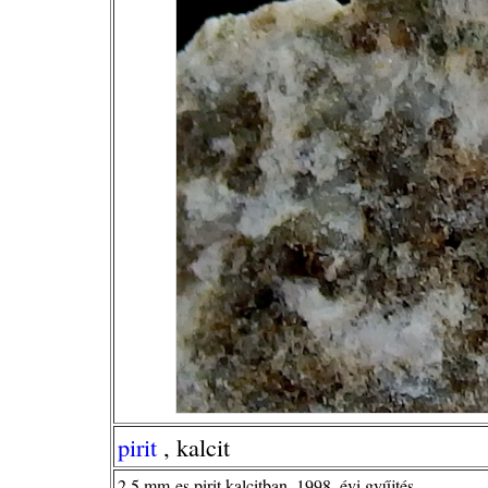
pirit
, kalcit
2,5 mm-es pirit kalcitban, 1998. évi gyűjtés