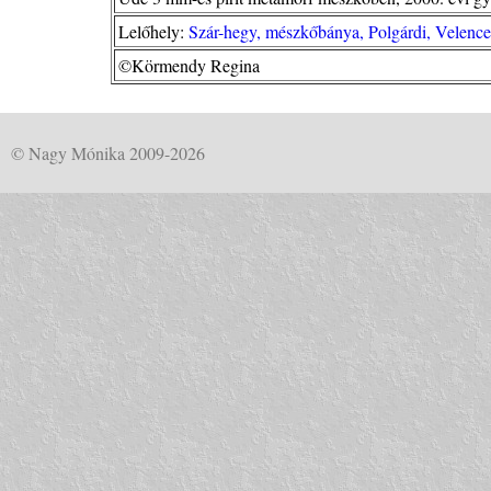
Lelőhely:
Szár-hegy, mészkőbánya, Polgárdi, Velence
©Körmendy Regina
© Nagy Mónika 2009-2026