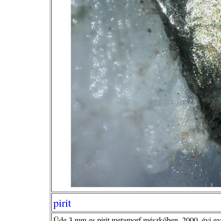
pirit
Üde 3 mm-es pirit metamorf mészkőben, 2000. évi gy