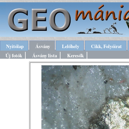
Nyitólap
Ásvány
Lelőhely
Cikk, Folyóirat
Új fotók
Ásvány lista
Keresők