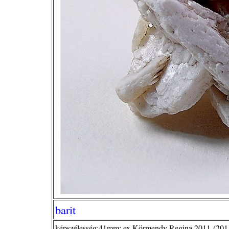
barit
képszélesség:41mm; ex Körmendy Regina 2011-(201