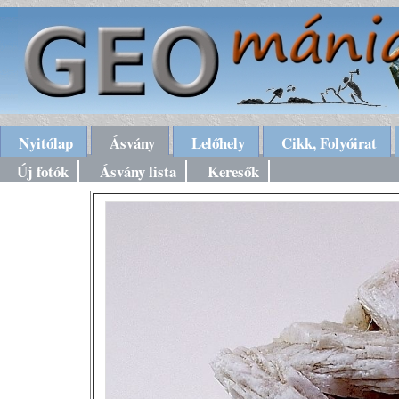
Nyitólap
Ásvány
Lelőhely
Cikk, Folyóirat
Új fotók
Ásvány lista
Keresők