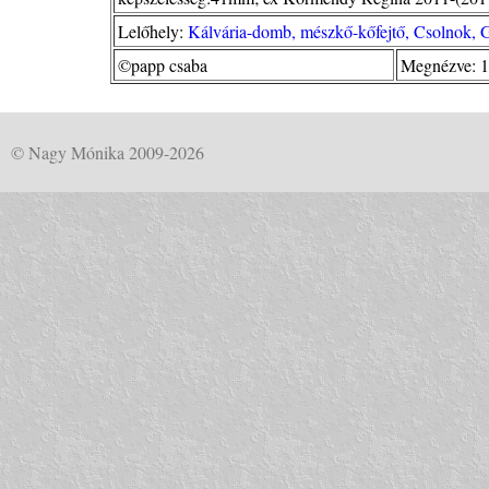
Lelőhely:
Kálvária-domb, mészkő-kőfejtő, Csolnok, 
©papp csaba
Megnézve: 1
© Nagy Mónika 2009-2026