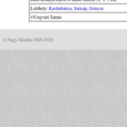
Lelőhely:
Kaolinbánya, Sárisáp, Gerecse
©Ungvári Tamás
© Nagy Mónika 2009-2026