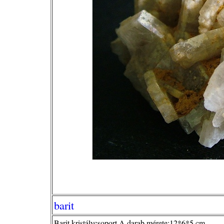
barit
Barit kristálycsoport.A darab mérete:12*6*5 cm