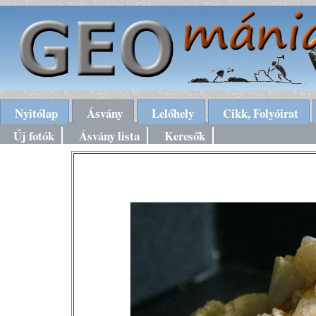
Nyitólap
Ásvány
Lelőhely
Cikk, Folyóirat
Új fotók
Ásvány lista
Keresők