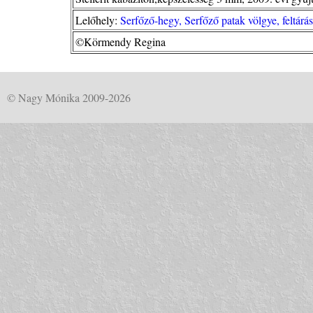
Lelőhely:
Serfőző-hegy, Serfőző patak völgye, feltá
©Körmendy Regina
© Nagy Mónika 2009-2026