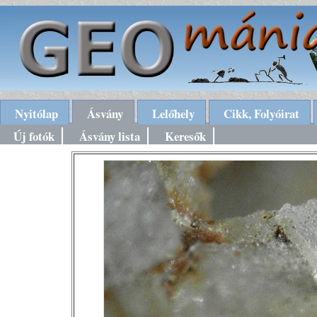
Nyitólap
Ásvány
Lelőhely
Cikk, Folyóirat
Új fotók
Ásvány lista
Keresők