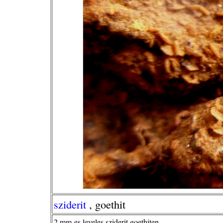
sziderit
, goethit
2 mm-es leveles sziderit goethiten