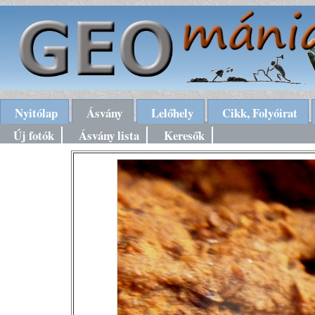
Nyitólap
Ásvány
Lelőhely
Cikk, Folyóirat
Új fotók
Ásvány lista
Keresők