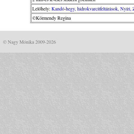
Lelőhely:
Kandó-hegy, hidrokvarcitfeltárások, Nyíri
©Körmendy Regina
© Nagy Mónika 2009-2026