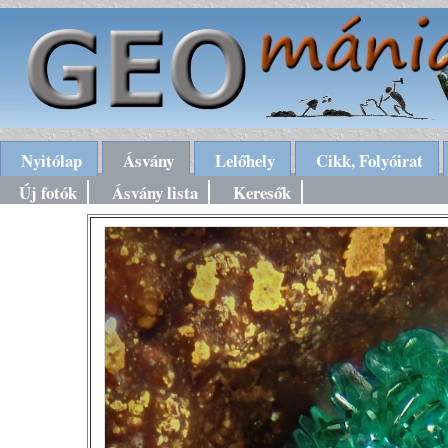
Nyitólap
Ásvány
Lelőhely
Cikk, Folyóirat
Új fotók
Ásvány lista
Keresők