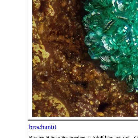
brochantit
Brochantit limonitos üregben az Adolf-bányarészből. 