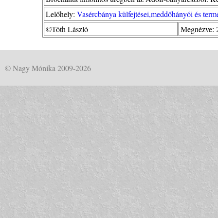
Lelőhely:
Vasércbánya külfejtései,meddőhányói és termé
©Tóth László
Megnézve: 
© Nagy Mónika 2009-2026