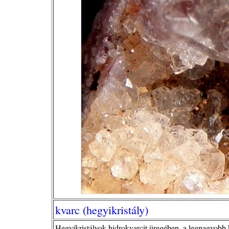
kvarc (hegyikristály)
Hegyikristályok hidrokvarcit üregében, a legnagyobb 