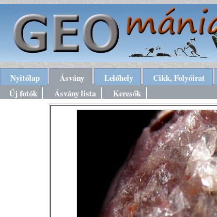
Nyitólap
Ásvány
Lelőhely
Cikk, Folyóirat
Új fotók
Ásvány lista
Keresők