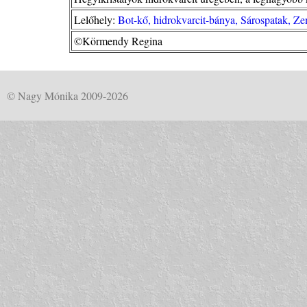
Lelőhely:
Bot-kő, hidrokvarcit-bánya, Sárospatak, Z
©Körmendy Regina
© Nagy Mónika 2009-2026