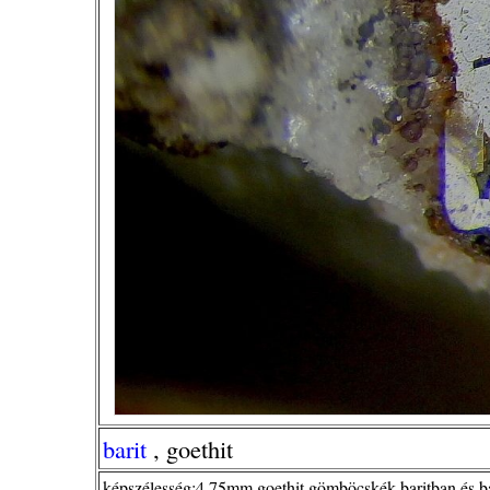
barit
, goethit
képszélesség:4,75mm,goethit gömböcskék baritban és b