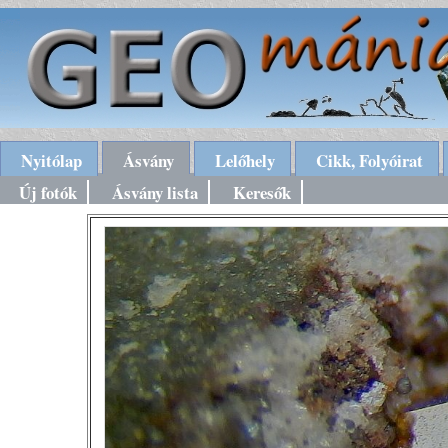
Nyitólap
Ásvány
Lelőhely
Cikk, Folyóirat
Új fotók
Ásvány lista
Keresők