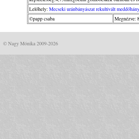
Lelőhely:
Mecseki uránbányászat rekultivált meddőhány
©papp csaba
Megnézve: 
© Nagy Mónika 2009-2026