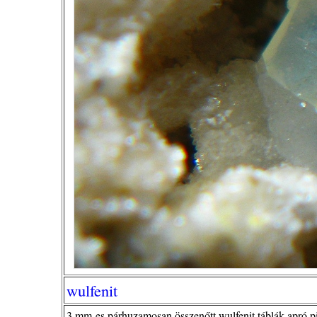
wulfenit
3 mm-es párhuzamosan összenőtt wulfenit táblák apró pi