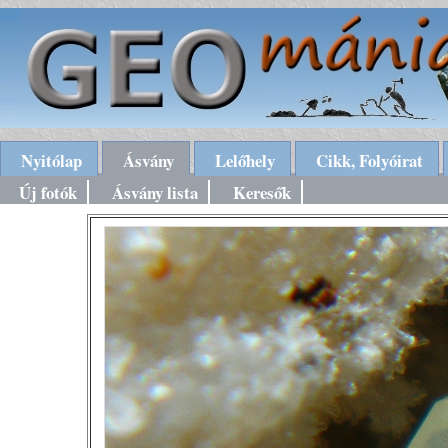
Nyitólap
Ásvány
Lelőhely
Cikk, Folyóirat
Új fotók
Ásvány lista
Keresők