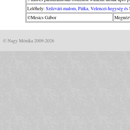
Lelőhely:
Szűzvári-malom, Pátka, Velencei-hegység és 
©Mesics Gábor
Megnézv
© Nagy Mónika 2009-2026