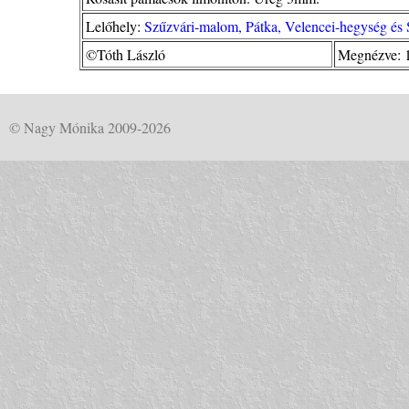
Lelőhely:
Szűzvári-malom, Pátka, Velencei-hegység és 
©Tóth László
Megnézve: 
© Nagy Mónika 2009-2026