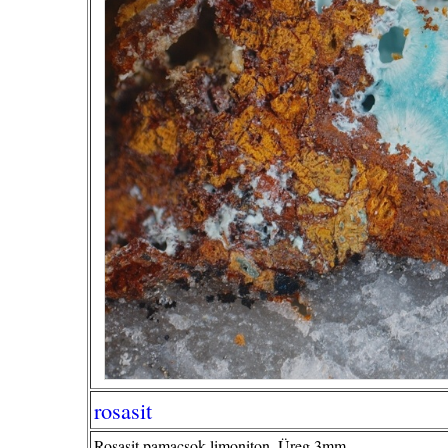
rosasit
Rosasit pamacsok limoniton. Üreg 3mm.