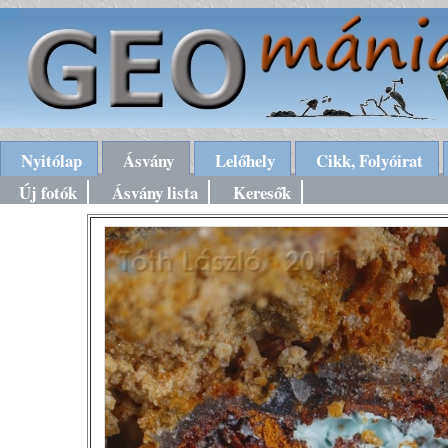
Nyitólap
Ásvány
Lelőhely
Cikk, Folyóirat
Új fotók
Ásvány lista
Keresők