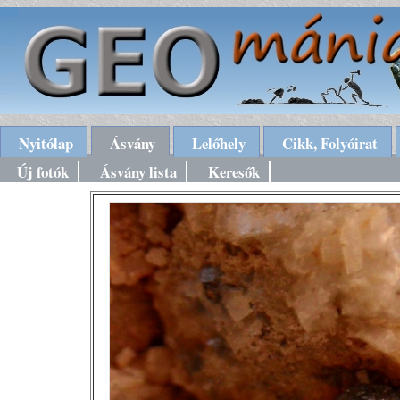
Nyitólap
Ásvány
Lelőhely
Cikk, Folyóirat
Új fotók
Ásvány lista
Keresők