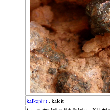
kalkopirit
, kalcit
8 mm-es színes kalkopiritkristály kalciton, 2011, évi 