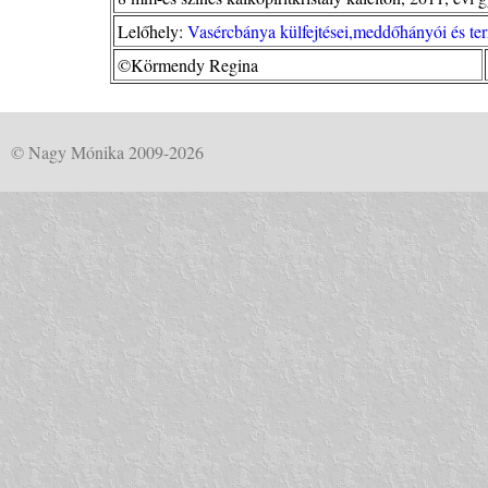
Lelőhely:
Vasércbánya külfejtései,meddőhányói és ter
©Körmendy Regina
© Nagy Mónika 2009-2026