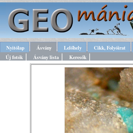
Nyitólap
Ásvány
Lelőhely
Cikk, Folyóirat
Új fotók
Ásvány lista
Keresők