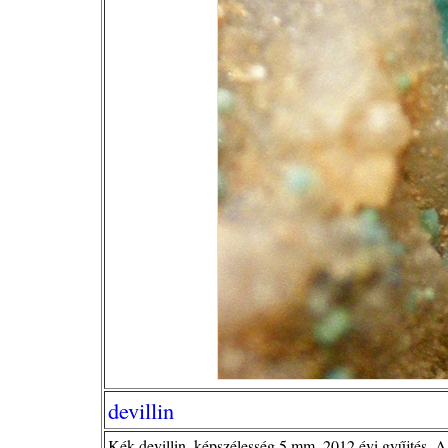
devillin
Kék devillin, képszélesség 5 mm, 2012.évi gyűjtés, A