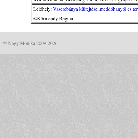
Lelőhely:
Vasércbánya külfejtései,meddőhányói és ter
©Körmendy Regina
© Nagy Mónika 2009-2026