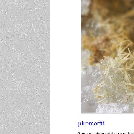
piromorfit
3mm-es piromorfit csokor kv