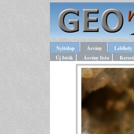
Nyitólap
Ásvány
Lelőhely
Új fotók
Ásvány lista
Keres