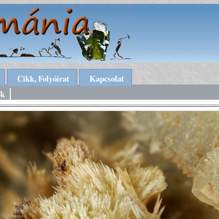
Cikk, Folyóirat
Kapcsolat
ők