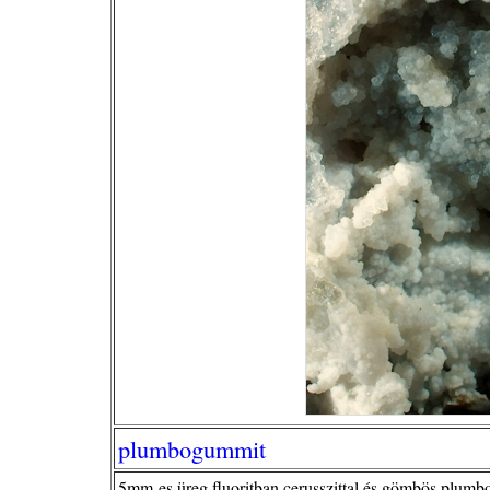
plumbogummit
5mm-es üreg fluoritban cerusszittal és gömbös plumb