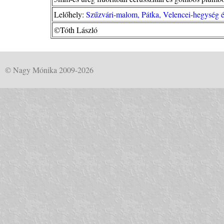
Lelőhely:
Szűzvári-malom, Pátka, Velencei-hegység é
©Tóth László
© Nagy Mónika 2009-2026