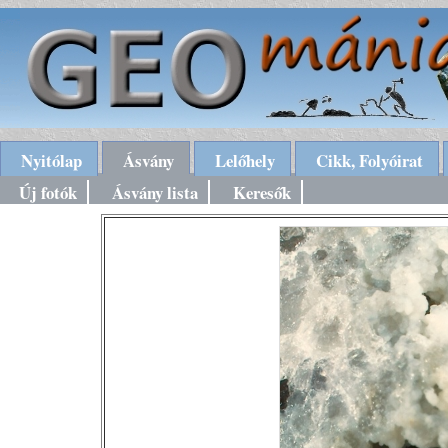
Nyitólap
Ásvány
Lelőhely
Cikk, Folyóirat
Új fotók
Ásvány lista
Keresők