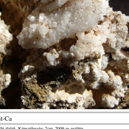
it-Ca
ndit álalak. Képszélesség: 7cm. 2009-es gyűjtés.