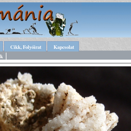
Cikk, Folyóirat
Kapcsolat
ők