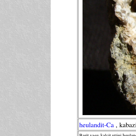
heulandit-Ca
, kabaz
Barit vagy kalcit utáni heula