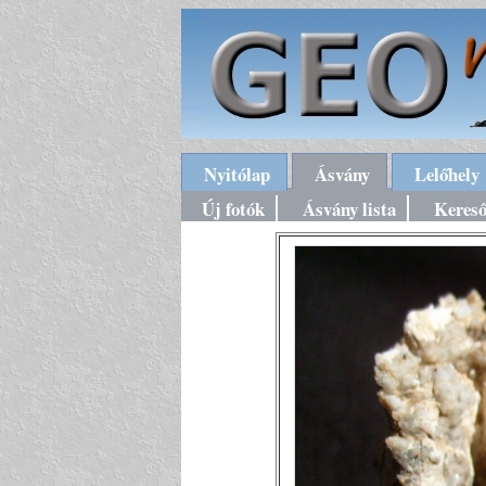
Nyitólap
Ásvány
Lelőhely
Új fotók
Ásvány lista
Keres