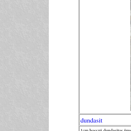
dundasit
1cm hosszú dundasitos üre