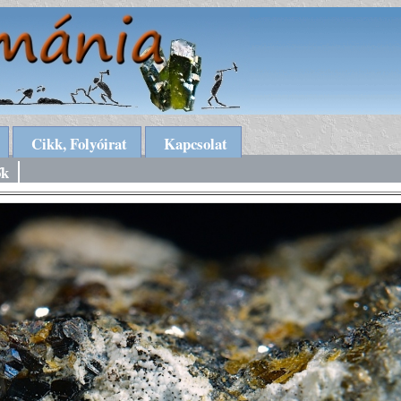
Cikk, Folyóirat
Kapcsolat
ők