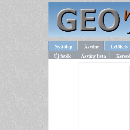
Nyitólap
Ásvány
Lelőhely
Új fotók
Ásvány lista
Keres