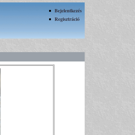
Bejelentkezés
Regisztráció