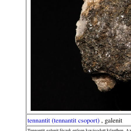
tennantit (tennantit csoport)
, galenit
Tennantit-galenit fészek erősen kovásodott kőzetben. A