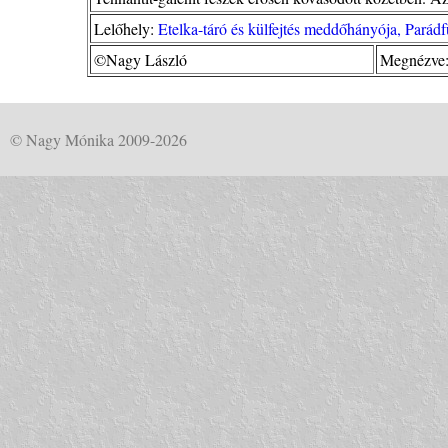
Lelőhely:
Etelka-táró és külfejtés meddőhányója, Parád
©Nagy László
Megnézve:
© Nagy Mónika 2009-2026