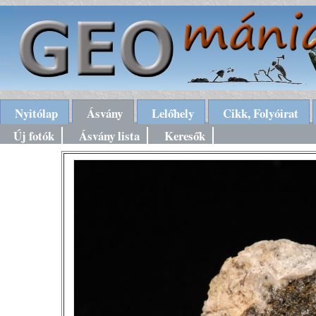
Nyitólap
Ásvány
Lelőhely
Cikk, Folyóirat
Új fotók
Ásvány lista
Keresők