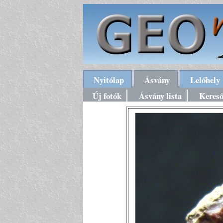
Nyitólap
Ásvány
Lelőhely
Új fotók
Ásvány lista
Keres