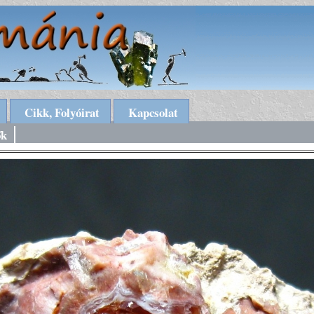
Cikk, Folyóirat
Kapcsolat
ők