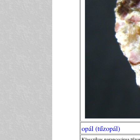
opál (tűzopál)
Klasszikus narancssárga tűzop