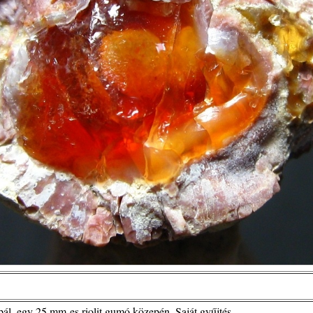
ál, egy 25 mm-es riolit gumó közepén. Saját gyűjtés.