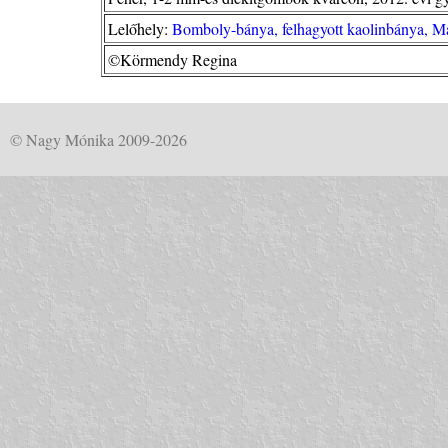
Lelőhely:
Bomboly-bánya, felhagyott kaolinbánya, M
©Körmendy Regina
© Nagy Mónika 2009-2026