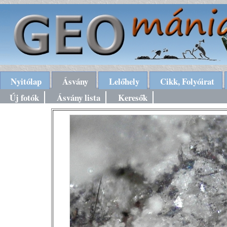
Nyitólap
Ásvány
Lelőhely
Cikk, Folyóirat
Új fotók
Ásvány lista
Keresők