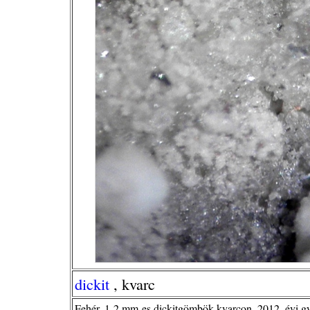
dickit
, kvarc
Fehér, 1-2 mm-es dickitgömbök kvarcon, 2012. évi gy