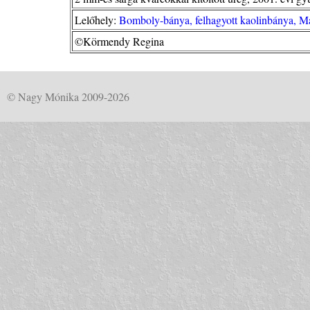
Lelőhely:
Bomboly-bánya, felhagyott kaolinbánya, M
©Körmendy Regina
© Nagy Mónika 2009-2026