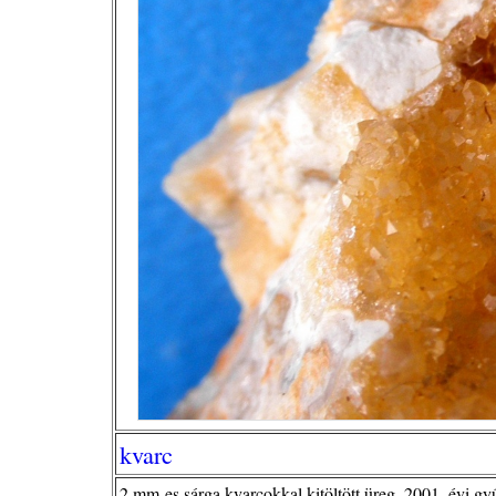
kvarc
2 mm-es sárga kvarcokkal kitöltött üreg, 2001. évi gyű