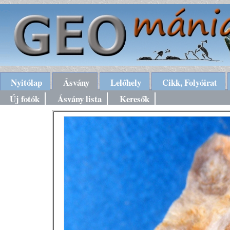
Nyitólap
Ásvány
Lelőhely
Cikk, Folyóirat
Új fotók
Ásvány lista
Keresők