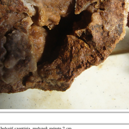
 belsejű szeptária, melynek mérete 7 cm