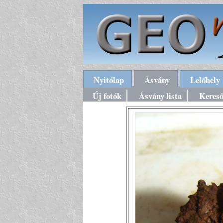
Nyitólap
Ásvány
Lelőhely
Új fotók
Ásvány lista
Keres