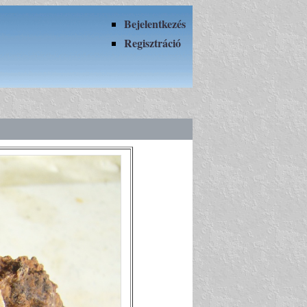
Bejelentkezés
Regisztráció