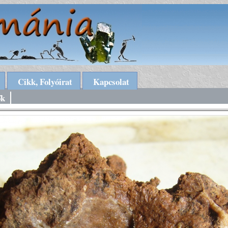
Cikk, Folyóirat
Kapcsolat
ők