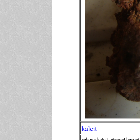
kalcit
vékony kalcit-réteggel bevont