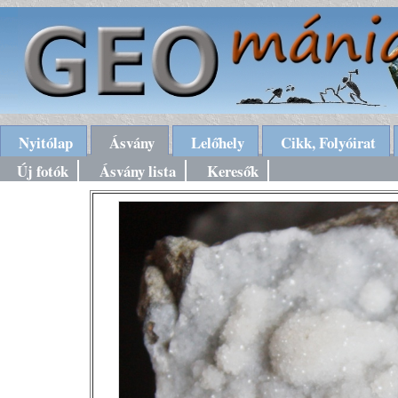
Nyitólap
Ásvány
Lelőhely
Cikk, Folyóirat
Új fotók
Ásvány lista
Keresők