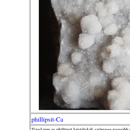
phillipsit-Ca
Tized mm-es phillipsit-kristálykák szőnyege nagyobb ü