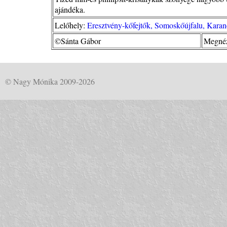
ajándéka.
Lelőhely:
Eresztvény-kőfejtők, Somoskőújfalu, Kara
©Sánta Gábor
Megnéz
© Nagy Mónika 2009-2026