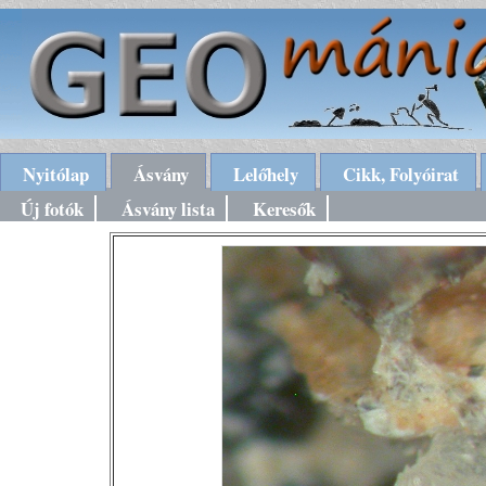
Nyitólap
Ásvány
Lelőhely
Cikk, Folyóirat
Új fotók
Ásvány lista
Keresők