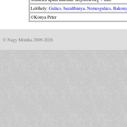
Lelőhely:
Gulács, bazaltbánya, Nemesgulács, Bakony 
©Kónya Péter
© Nagy Mónika 2009-2026