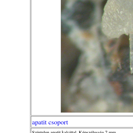
apatit csoport
Színtelen apatit kalcittal. Képszélesség 7 mm.