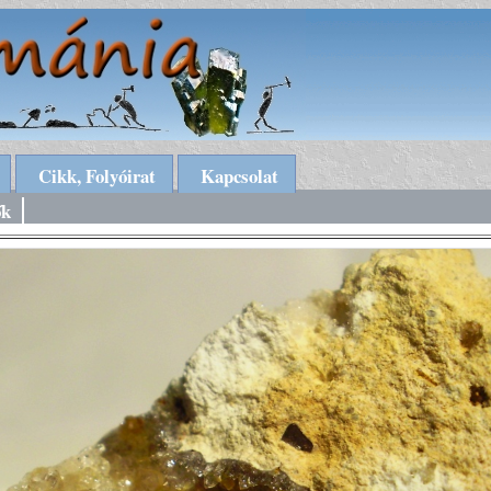
Cikk, Folyóirat
Kapcsolat
ők