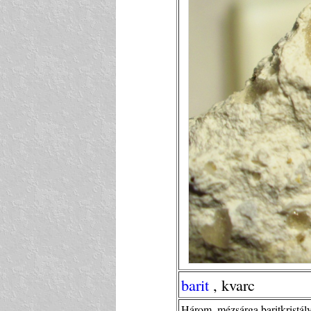
barit
, kvarc
Három, mézsárga baritkristál