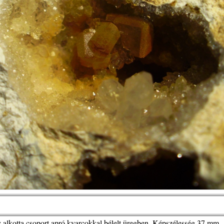
y alkotta csoport apró kvarcokkal bélelt üregben. Képszélesség 37 mm.