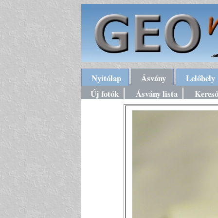
Nyitólap
Ásvány
Lelőhely
Új fotók
Ásvány lista
Keres