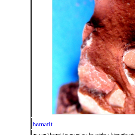
hematit
porszerű hematit ammonitesz belsejében, képszélesség