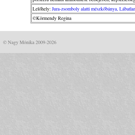
Lelőhely:
Jura-zsomboly alatti mészkőbánya, Lábatla
©Körmendy Regina
© Nagy Mónika 2009-2026