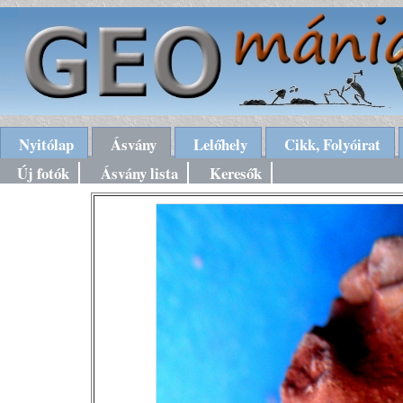
Nyitólap
Ásvány
Lelőhely
Cikk, Folyóirat
Új fotók
Ásvány lista
Keresők