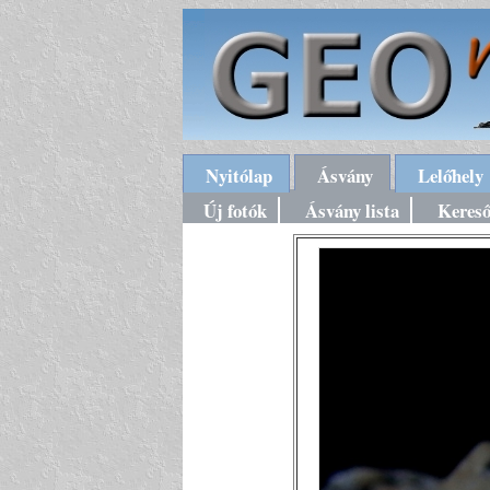
Nyitólap
Ásvány
Lelőhely
Új fotók
Ásvány lista
Keres