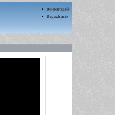
Bejelentkezés
Regisztráció