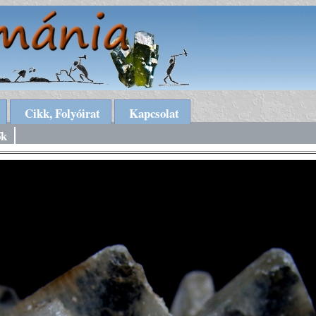
Cikk, Folyóirat
Kapcsolat
ők