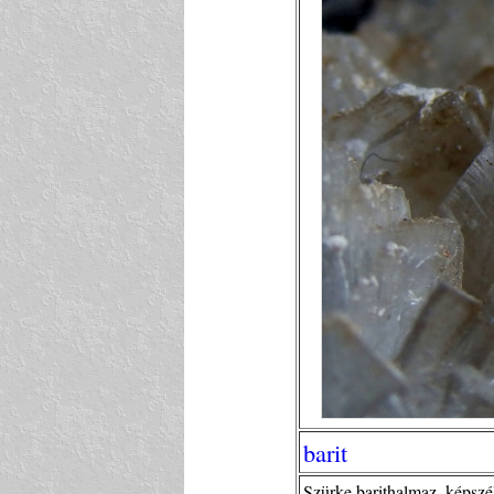
barit
Szürke barithalmaz, képszé